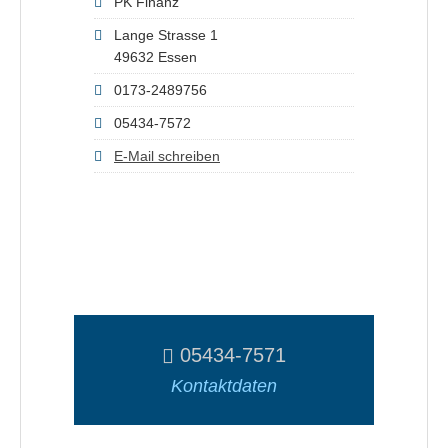
PK Finanz
Lange Strasse 1
49632 Essen
0173-2489756
05434-7572
E-Mail schreiben
05434-7571
Kontaktdaten