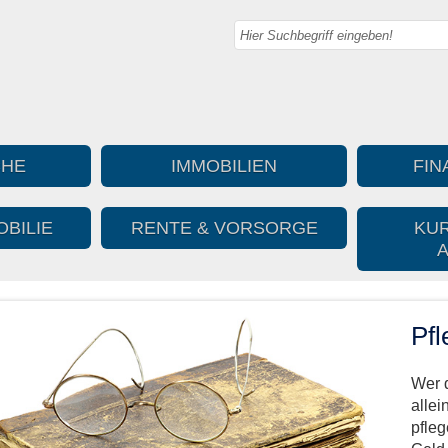
CHE
IMMOBILIEN
FIN
BILIE
RENTE & VORSORGE
KUR
Pfl
Wer 
allei
pfleg