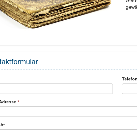
Geld-
gewä
aktformular
Telefo
-Adresse
*
cht