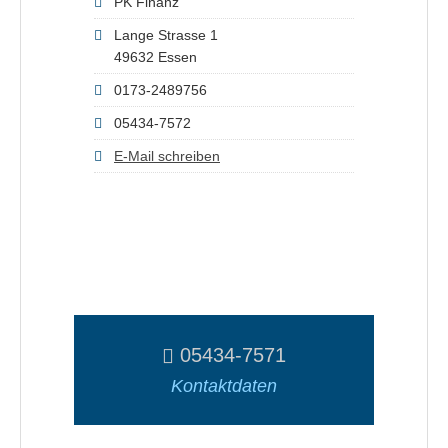
PK Finanz
Lange Strasse 1
49632 Essen
0173-2489756
05434-7572
E-Mail schreiben
05434-7571
Kontaktdaten