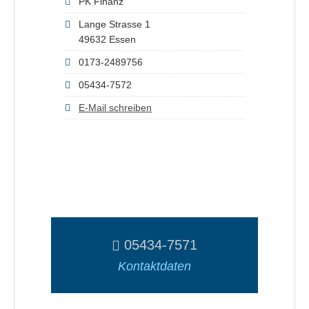
PK Finanz
Lange Strasse 1
49632 Essen
0173-2489756
05434-7572
E-Mail schreiben
05434-7571
Kontaktdaten