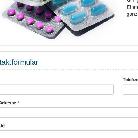
sich 
Einma
ganz
aktformular
Telefo
-Adresse
*
cht