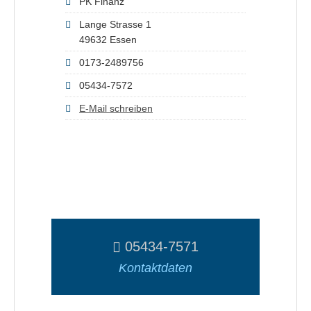
PK Finanz
Lange Strasse 1
49632 Essen
0173-2489756
05434-7572
E-Mail schreiben
05434-7571
Kontaktdaten