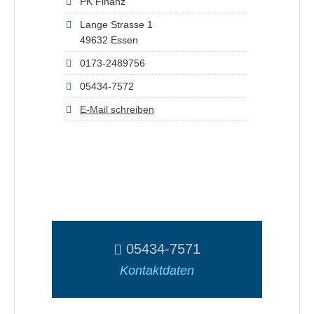
PK Finanz
Lange Strasse 1
49632 Essen
0173-2489756
05434-7572
E-Mail schreiben
05434-7571
Kontaktdaten