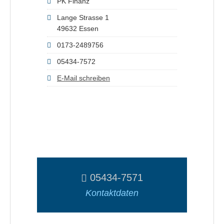
PK Finanz
Lange Strasse 1
49632 Essen
0173-2489756
05434-7572
E-Mail schreiben
05434-7571
Kontaktdaten