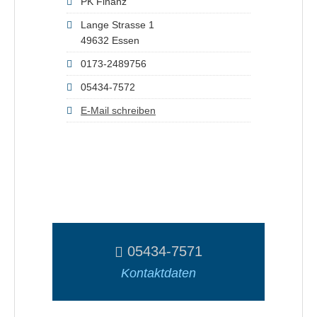
PK Finanz
Lange Strasse 1
49632 Essen
0173-2489756
05434-7572
E-Mail schreiben
05434-7571
Kontaktdaten