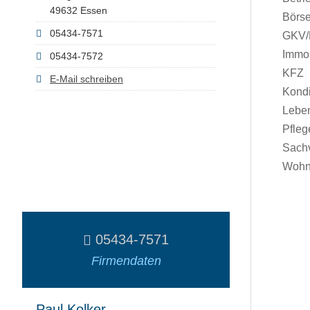
49632 Essen
Börs
05434-7571
GKV
Immob
05434-7572
KFZ
E-Mail schreiben
Kondi
Lebe
Pfleg
Sach
Wohn
05434-7571
Firmendaten
Paul Kolker