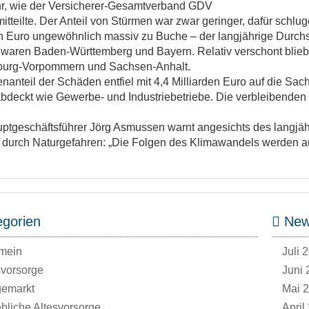
hr, wie der Versicherer-Gesamtverband GDV
 mitteilte. Der Anteil von Stürmen war zwar geringer, dafür sc
n Euro ungewöhnlich massiv zu Buche – der langjährige Durchsch
n waren Baden-Württemberg und Bayern. Relativ verschont blieb
urg-Vorpommern und Sachsen-Anhalt.
nanteil der Schäden entfiel mit 4,4 Milliarden Euro auf die Sa
bdeckt wie Gewerbe- und Industriebetriebe. Die verbleibenden 
tgeschäftsführer Jörg Asmussen warnt angesichts des langjäh
durch Naturgefahren: „Die Folgen des Klimawandels werden au
gorien
News
mein
Juli 
svorsorge
Juni 
gemarkt
Mai 
ebliche Altesvorsorge
April