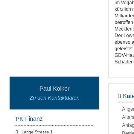
im Vorja
kürzlich
Milliarde
betroffe
Mecklenb
Der Löwe
ebenso a
geleistet.
GDV-Haup
Schäden 
Paul Kolker
Kate
Zu den Kontaktdaten
Allge
Alter
PK Finanz
Anla
Lange Strasse 1
Betri