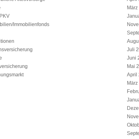
e
März
/PKV
Janu
ilien/Immobilienfonds
Nove
Sept
tionen
Augu
nsversicherung
Juli 
e
Juni 
versicherung
Mai 
ungsmarkt
April
März
Febr
Janu
Deze
Nove
Okto
Sept