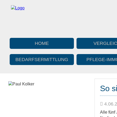
HOME
VERGLEI
BEDARFS­ERMITTLUNG
PFLEGE-IMMO
So s
4.06.
Alle fün