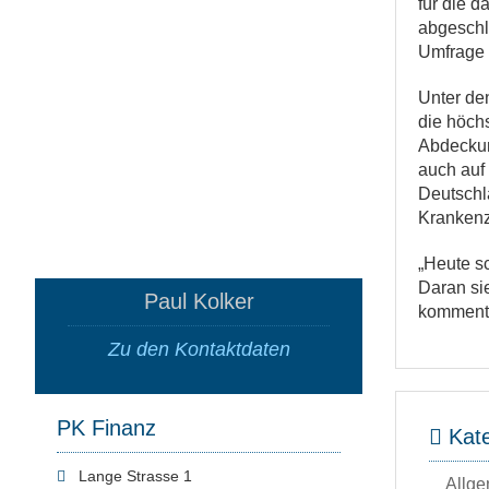
für die d
abgeschl
Umfrage 
Unter den
die höch
Abdeckun
auch auf 
Deutschla
Krankenz
„Heute s
Daran sie
Paul Kolker
kommenti
Zu den Kontaktdaten
PK Finanz
Kate
Lange Strasse 1
Allge