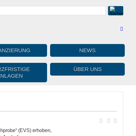
ANZIERUNG
NEWS
ZFRISTIGE
ÜBER UNS
ANLAGEN
ichprobe“ (EVS) erhoben,