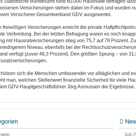
as Statistische Bundesamt rund 60.000 Haushalte befragen lässt
ossenen Versicherungen stehen dabei im Fokus und wurden nun
vom Versicherer-Gesamtverband GDV ausgewertet.
 freiwilligen Versicherungen erreicht die private Haftpflichtpoli
ste Verbreitung. Bei der letzten Befragung waren es noch knapp
g mit Hausratversicherungen stieg von 75,7 auf 78 Prozent. 
niedrigerem Niveau, ebenfalls bei der Rechtsschutzversicherung
nd verfügt (zuvor 46,3 Prozent). Den größten Sprung – von 31,6
usatzversicherungen.
chützen sich die Menschen umfassender vor alltäglichen und exi
ht man, welchen Stellenwert finanzielle Sicherheit für viele Hau
ert GDV-Hauptgeschäftsführer Jörg Asmussen die Ergebnisse.
gorien
News
mein
Juli 