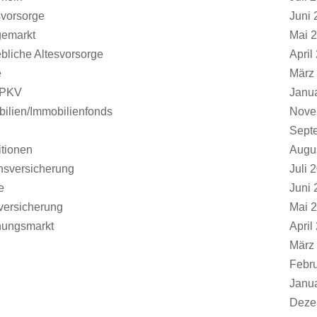
svorsorge
Juni 
gemarkt
Mai 
ebliche Altesvorsorge
April
e
März
/PKV
Janu
ilien/Immobilienfonds
Nove
Sept
tionen
Augu
nsversicherung
Juli 
e
Juni 
versicherung
Mai 
ungsmarkt
April
März
Febr
Janu
Deze