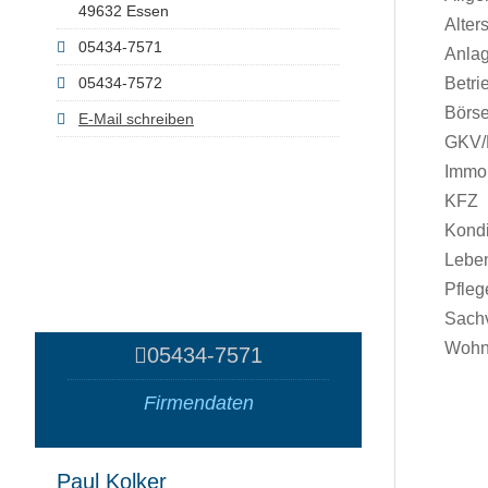
49632 Essen
Alter
05434-7571
Anla
05434-7572
Betri
Börs
E-Mail schreiben
GKV
Immob
KFZ
Kondi
Lebe
Pfleg
Sach
Wohn
05434-7571
Firmendaten
Paul Kolker