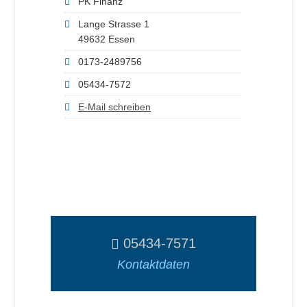
PK Finanz
Lange Strasse 1
49632 Essen
0173-2489756
05434-7572
E-Mail schreiben
05434-7571
Kontaktdaten